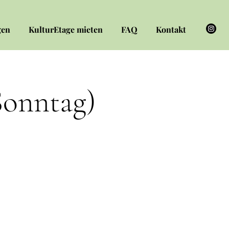
gen
KulturEtage mieten
FAQ
Kontakt
Sonntag)