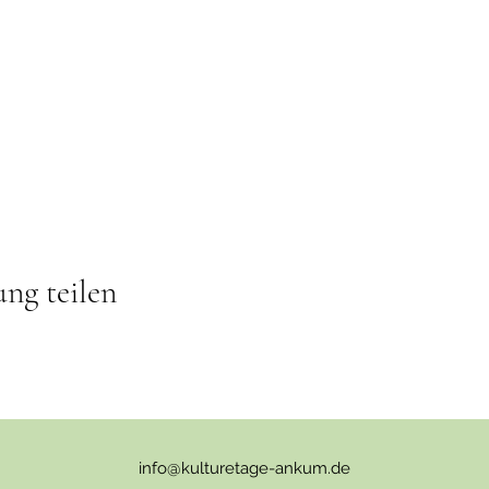
ung teilen
info@kulturetage-ankum.de