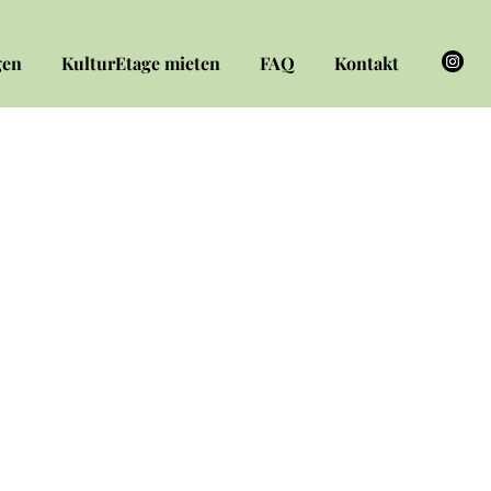
gen
KulturEtage mieten
FAQ
Kontakt