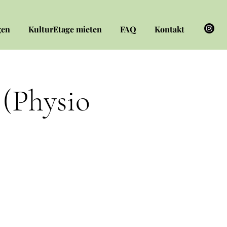
gen
KulturEtage mieten
FAQ
Kontakt
(Physio