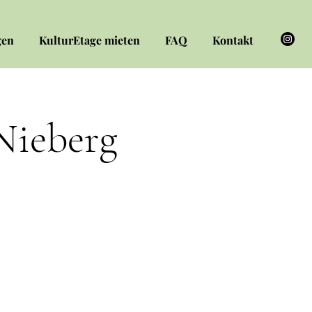
gen
KulturEtage mieten
FAQ
Kontakt
Nieberg