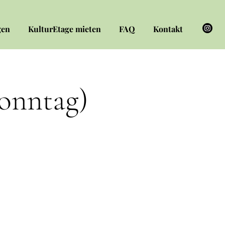
gen
KulturEtage mieten
FAQ
Kontakt
Sonntag)