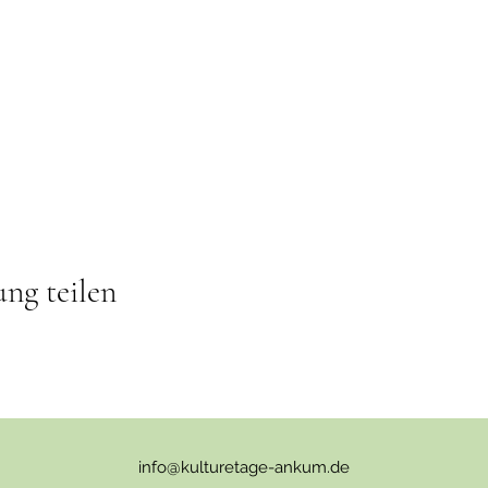
ung teilen
info@kulturetage-ankum.de