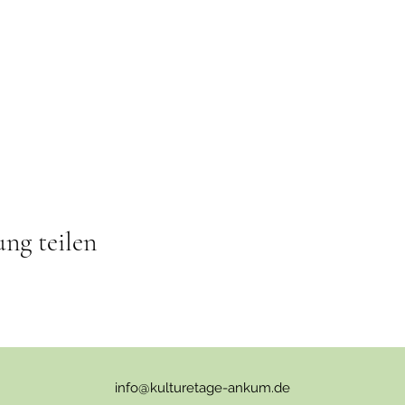
ung teilen
info@kulturetage-ankum.de