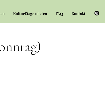
gen
KulturEtage mieten
FAQ
Kontakt
Sonntag)