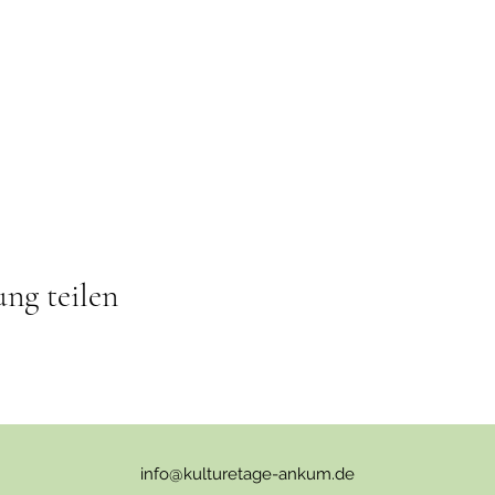
ung teilen
info@kulturetage-ankum.de