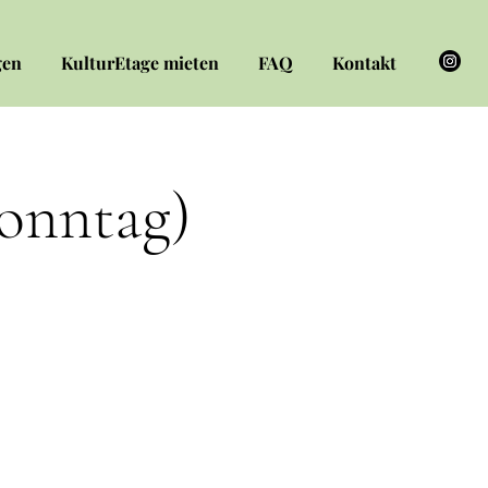
gen
KulturEtage mieten
FAQ
Kontakt
Sonntag)