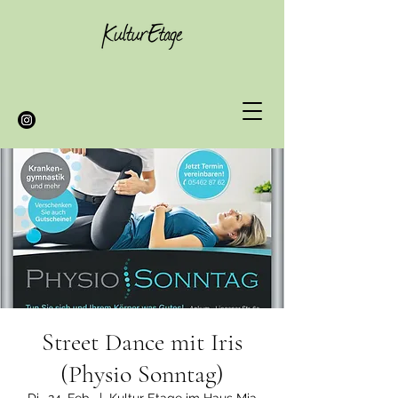
Street Dance mit Iris
(Physio Sonntag)