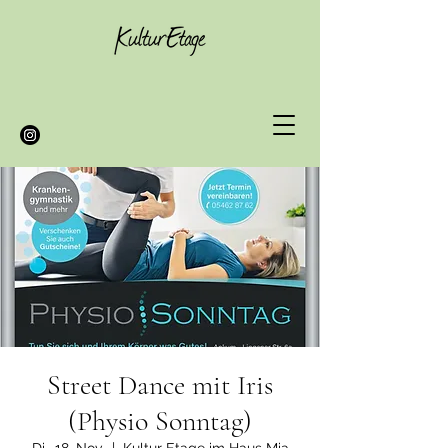
Street Dance mit Iris
(Physio Sonntag)