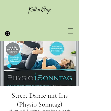
Street Dance mit Iris
(Physio Sonntag)