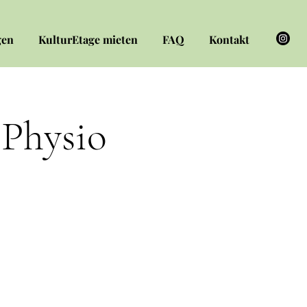
gen
KulturEtage mieten
FAQ
Kontakt
(Physio