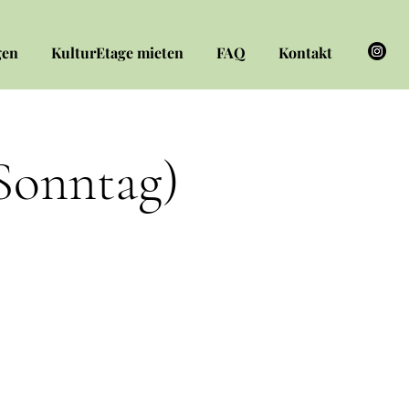
gen
KulturEtage mieten
FAQ
Kontakt
 Sonntag)