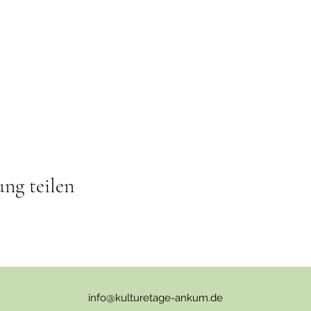
ung teilen
info@kulturetage-ankum.de