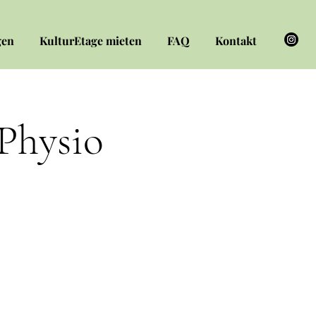
gen
KulturEtage mieten
FAQ
Kontakt
(Physio