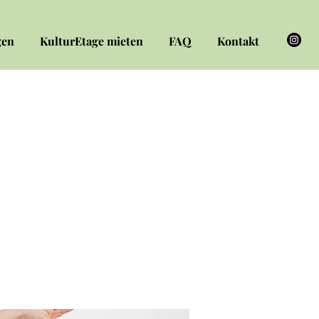
gen
KulturEtage mieten
FAQ
Kontakt