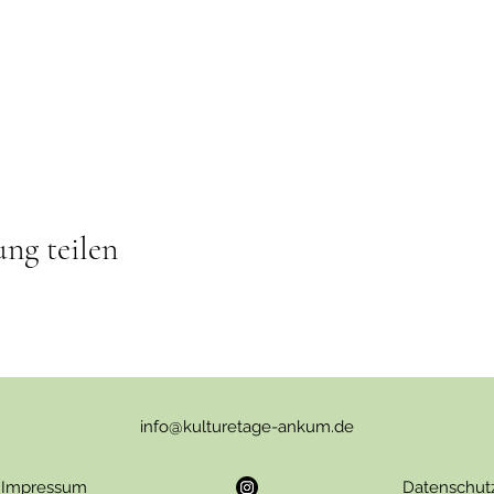
ung teilen
info@kulturetage-ankum.de
Impressum
Datenschut