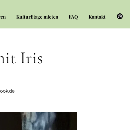
gen
KulturEtage mieten
FAQ
Kontakt
t Iris
look.de