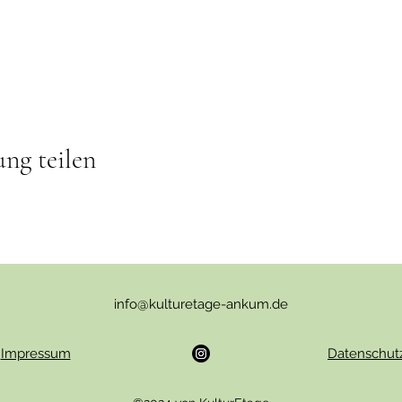
ung teilen
info@kulturetage-ankum.de
Impressum
Datenschut