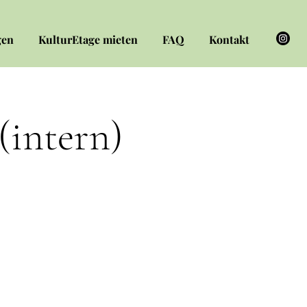
gen
KulturEtage mieten
FAQ
Kontakt
(intern)